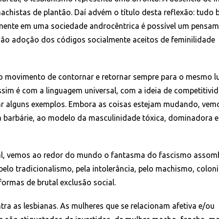
histas de plantão. Daí advém o título desta reflexão: tudo 
omente em uma sociedade androcêntrica é possível um pensa
não adoção dos códigos socialmente aceitos de feminilidade
o movimento de contornar e retornar sempre para o mesmo l
im é com a linguagem universal, com a ideia de competitivid
itar alguns exemplos. Embora as coisas estejam mudando, ve
à barbárie, ao modelo da masculinidade tóxica, dominadora e
al, vemos ao redor do mundo o fantasma do fascismo assom
pelo tradicionalismo, pela intolerância, pelo machismo, colon
ormas de brutal exclusão social.
ntra as lesbianas. As mulheres que se relacionam afetiva e/ou