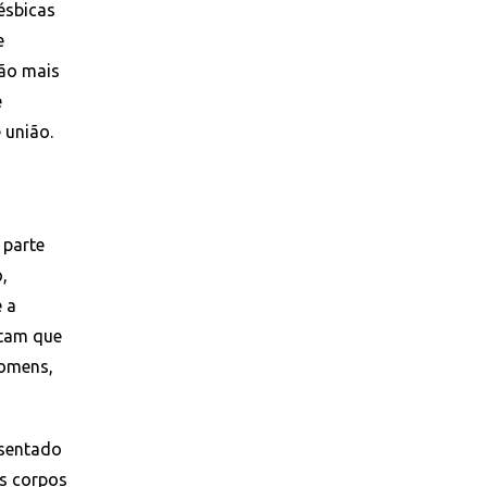
lésbicas
e
ão mais
e
 união.
 parte
,
e a
itam que
homens,
esentado
s corpos