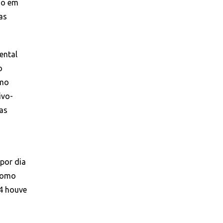
do em
as
ental
o
omo
ivo-
as
 por dia
 como
4 houve