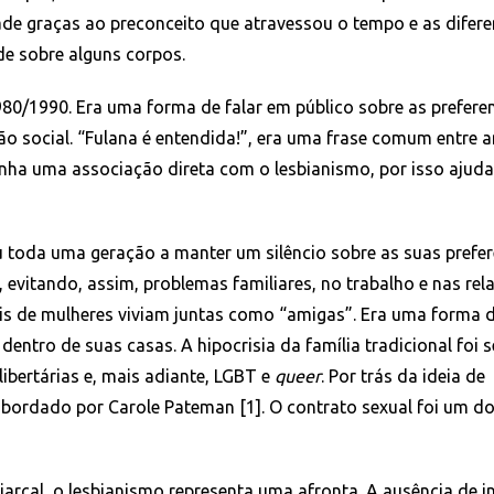
de graças ao preconceito que atravessou o tempo e as difere
de sobre alguns corpos.
0/1990. Era uma forma de falar em público sobre as preferen
o social. “Fulana é entendida!”, era uma frase comum entre 
inha uma associação direta com o lesbianismo, por isso ajuda
u toda uma geração a manter um silêncio sobre as suas prefer
r, evitando, assim, problemas familiares, no trabalho e nas rel
s de mulheres viviam juntas como “amigas”. Era uma forma d
dentro de suas casas. A hipocrisia da família tradicional foi 
libertárias e, mais adiante, LGBT e
queer
. Por trás da ideia de
abordado por Carole Pateman [1]. O contrato sexual foi um do
arcal, o lesbianismo representa uma afronta. A ausência de i