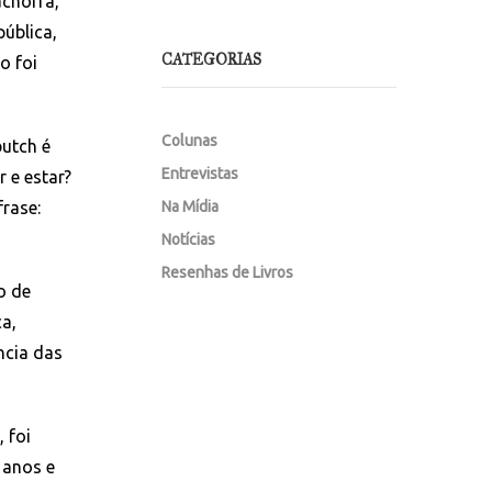
chorra,
pública,
CATEGORIAS
o foi
Colunas
butch é
Entrevistas
 e estar?
rase:
Na Mídia
Notícias
Resenhas de Livros
o de
ca,
ncia das
 foi
 anos e