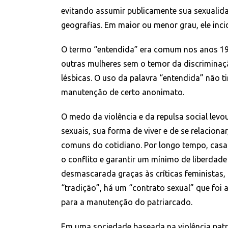
evitando assumir publicamente sua sexualida
geografias. Em maior ou menor grau, ele inci
O termo “entendida” era comum nos anos 198
outras mulheres sem o temor da discriminaçã
lésbicas. O uso da palavra “entendida” não t
manutenção de certo anonimato.
O medo da violência e da repulsa social levo
sexuais, sua forma de viver e de se relaciona
comuns do cotidiano. Por longo tempo, casai
o conflito e garantir um mínimo de liberdade 
desmascarada graças às críticas feministas, 
“tradição”, há um “contrato sexual” que foi 
para a manutenção do patriarcado.
Em uma sociedade baseada na violência patri