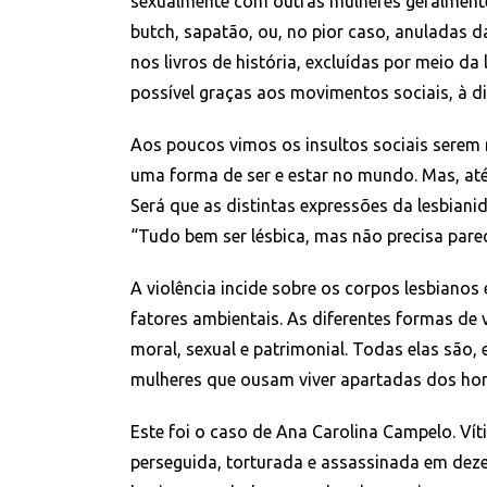
sexualmente com outras mulheres geralmente
butch, sapatão, ou, no pior caso, anuladas da
nos livros de história, excluídas por meio da
possível graças aos movimentos sociais, à 
Aos poucos vimos os insultos sociais serem re
uma forma de ser e estar no mundo. Mas, até
Será que as distintas expressões da lesbian
“Tudo bem ser lésbica, mas não precisa par
A violência incide sobre os corpos lesbian
fatores ambientais. As diferentes formas de vi
moral, sexual e patrimonial. Todas elas são
mulheres que ousam viver apartadas dos ho
Este foi o caso de Ana Carolina Campelo. Vít
perseguida, torturada e assassinada em dez