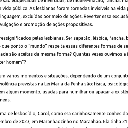
 são etiquetadas de invertidas, de mulher-macho, fancha, ma
 vida pública. As lesbianas foram tornadas invisíveis na vida 
 linguagem, excluídas por meio de ações. Reverter essa exclusã
divulgação e promoção de ações propositivas.
ssignificados pelas lesbianas. Ser sapatão, lésbica, fancha, 
 que ponto o “mundo” respeita essas diferentes formas de ser
idade são aceitas da mesma forma? Quantas vezes ouvimos a f
ecer homem”?
os em vários momentos e situações, dependendo de um conjunt
olência previstas na Lei Maria da Penha são: física, psicológi
, em algum momento, usadas para humilhar ou apagar a existê
mens.
ima de lesbocídio, Carol, como era carinhosamente conhecida,
embro de 2023, em Maranhãozinho no Maranhão. Ela tinha 21