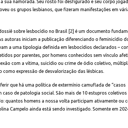
 a sua namorada. Seu rosto foi desfigurado e seu corpo joga
oveu os grupos lesbianos, que fizeram manifestações em vári
 dossiê sobre lesbocídio no Brasil [2] é um documento fundam
s autoras iniciam a publicação diferenciando o feminicídio d
evam a uma tipologia definida em lesbocídios declarados – c
etidos por parentes, por homens conhecidos sem vínculo afet
ão com a vítima, suicídio ou crime de ódio coletivo, múltipl
io como expressão de desvalorização das lésbicas.
ferir que há uma política de extermínio camuflada de “casos
m caso de patologia social. São mais de 10 estupros coletivos
do: quantos homens a nossa volta participam ativamente ou
olina Campelo ainda está sendo investigado. Somente em 202