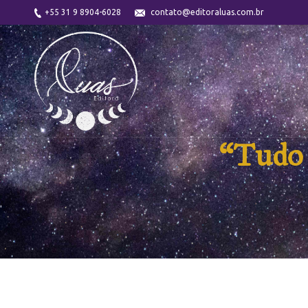
+55 31 9 8904-6028
contato@editoraluas.com.br
“Tudo 