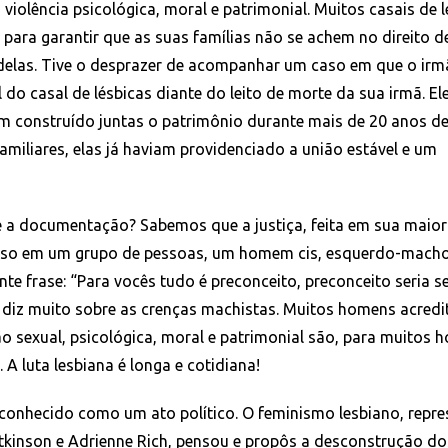
a violência psicológica, moral e patrimonial. Muitos casais de 
 para garantir que as suas famílias não se achem no direito d
delas. Tive o desprazer de acompanhar um caso em que o irm
do casal de lésbicas diante do leito de morte da sua irmã. El
m construído juntas o patrimônio durante mais de 20 anos de
amiliares, elas já haviam providenciado a união estável e um
 a documentação? Sabemos que a justiça, feita em sua maior
 caso em um grupo de pessoas, um homem cis, esquerdo-macho
nte frase: “Para vocês tudo é preconceito, preconceito seria s
se diz muito sobre as crenças machistas. Muitos homens acred
o sexual, psicológica, moral e patrimonial são, para muitos 
 A luta lesbiana é longa e cotidiana!
 conhecido como um ato político. O feminismo lesbiano, repr
kinson e Adrienne Rich, pensou e propôs a desconstrução do