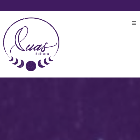
SOBRE
AUTORAS
CATÁLOGO
LOJA
BLOG
COLUNAS
ENTREVISTAS
NA
MÍDIA
NOTÍCIAS